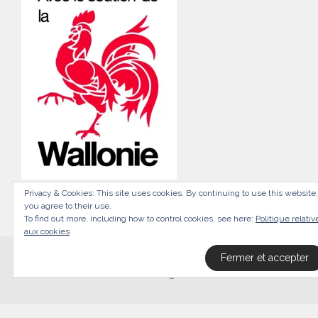
Privacy & Cookies: This site uses cookies. By continuing to use this website,
you agree to their use.
To find out more, including how to control cookies, see here:
Politique relativ
aux cookies
© 2026
Orno
All Rights Reserved.