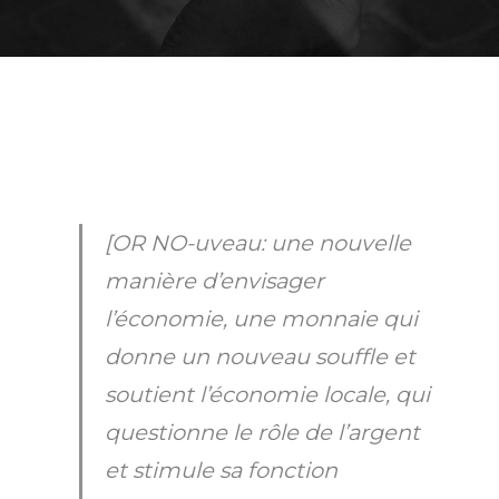
[OR NO-uveau: une nouvelle
manière d’envisager
l’économie, une monnaie qui
donne un nouveau souffle et
soutient l’économie locale, qui
questionne le rôle de l’argent
et stimule sa fonction