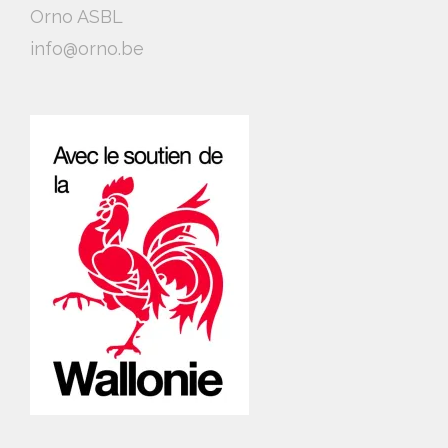
Orno ASBL
info@orno.be