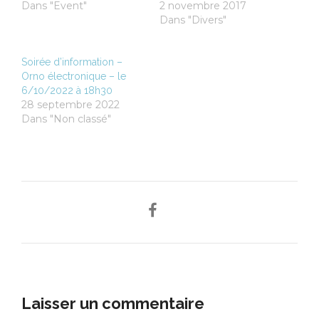
Dans "Event"
2 novembre 2017
Dans "Divers"
Soirée d’information –
Orno électronique – le
6/10/2022 à 18h30
28 septembre 2022
Dans "Non classé"
Laisser un commentaire