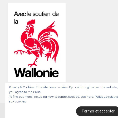
Privacy & Cookies: This site uses cookies. By continuing to use this website,
you agree to their use.
To find out more, including how to control cookies, see here:
Politique relativ
aux cookies
© 2026
Orno
All Rights Reserved.